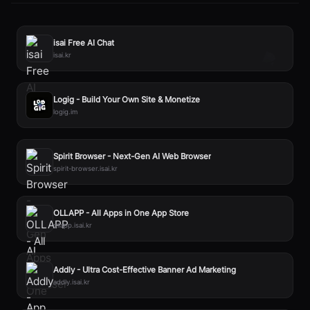
isai Free AI Chat
isai.kr
Logig - Build Your Own Site & Monetize
logig.im
Spirit Browser - Next-Gen AI Web Browser
spirit-browser.isai.kr
OLLAPP - All Apps in One App Store
ollapp.isai.kr
Addly - Ultra Cost-Effective Banner Ad Marketing
addly.isai.kr