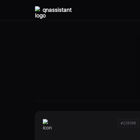
qnassistant
#228300