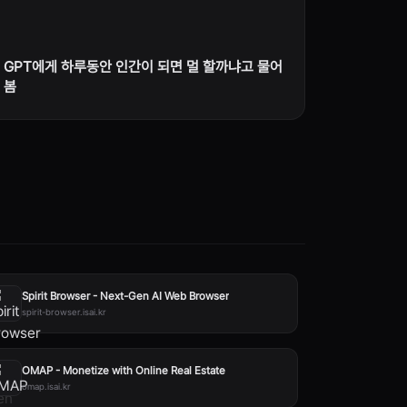
GPT에게 하루동안 인간이 되면 멀 할까냐고 물어
봄
Spirit Browser - Next-Gen AI Web Browser
spirit-browser.isai.kr
OMAP - Monetize with Online Real Estate
omap.isai.kr