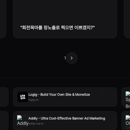
"회전목마를 장노출로 찍으면 이쁘겠지?"
1
Logig - Build Your Own Site & Monetize
logig.im
Addly - Ultra Cost-Effective Banner Ad Marketing
addly.isai.kr