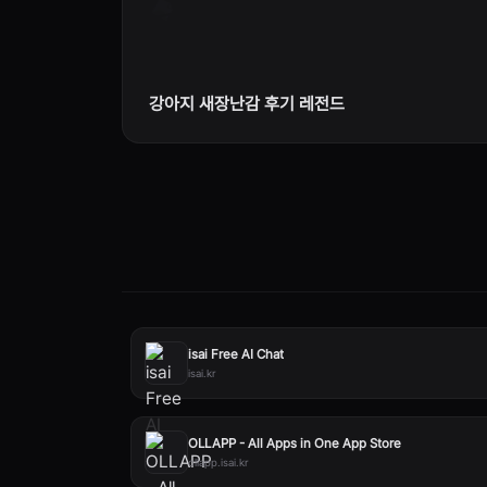
강아지 새장난감 후기 레전드
isai Free AI Chat
isai.kr
OLLAPP - All Apps in One App Store
ollapp.isai.kr