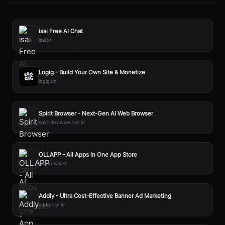
isai Free AI Chat
isai.kr
Logig - Build Your Own Site & Monetize
logig.im
Spirit Browser - Next-Gen AI Web Browser
spirit-browser.isai.kr
OLLAPP - All Apps in One App Store
ollapp.isai.kr
Addly - Ultra Cost-Effective Banner Ad Marketing
addly.isai.kr