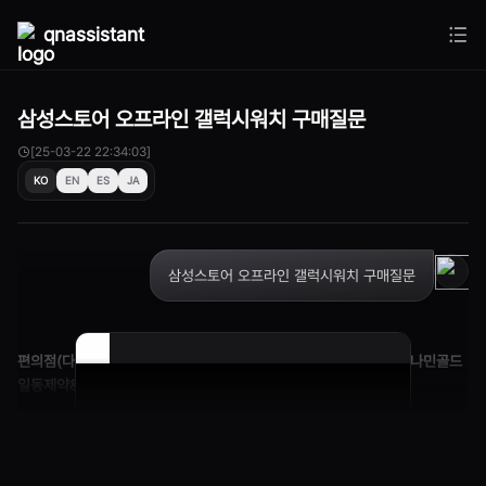
qnassistant
삼성스토어 오프라인 갤럭시워치 구매질문
[25-03-22 22:34:03]
KO
EN
ES
JA
삼성스토어 오프라인 갤럭시워치 구매질문
편의점(다이소,CU..):의약품이라 약국에서만 구입할수 있다는 아로나민골드
일동제약&일동,일양,대웅,종근당/출사표
드디어 비싸서 못사 먹었던 건기및 의약품제조 회사들이 다
이소,CU같은 편의점에서 판매한다니점점 더 오래 살게 될
것 같습니다.초창기라 유명 제조업체들까지 뛰어든 가격이