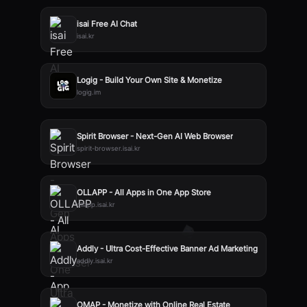
isai Free AI Chat
isai.kr
Logig - Build Your Own Site & Monetize
logig.im
Spirit Browser - Next-Gen AI Web Browser
spirit-browser.isai.kr
OLLAPP - All Apps in One App Store
ollapp.isai.kr
Addly - Ultra Cost-Effective Banner Ad Marketing
addly.isai.kr
OMAP - Monetize with Online Real Estate