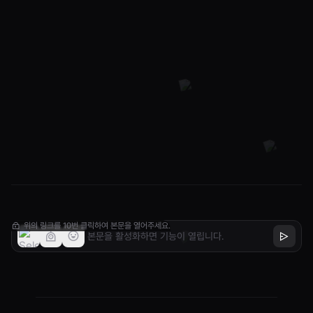
3,000원~5,000원으로 출시 판매한다니 정말 오래살고 볼
일입니다. 물론 이해관계에 따라 잠시 이슈화되어 품기현상
사태라지만 뭐니 뭐니 해도 건강이 최고인 요즘 정말 기대
됩니다.*편의점 건강기능식품 판매: 다이소와 CU의 혁신적
인 변화최근 건강기능식품 시장은 새로운 국면에 접어들었
습니다. 이제 다이소와 CU 같은 편의점에서도 고품질의 건
강기능식품을 구입할 수 있게 ...
pih282.tistory.com
위의 링크를 10번 클릭하여 본문을 열어주세요.